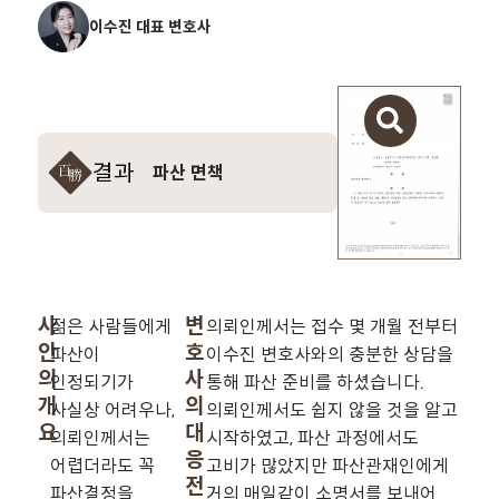
이수진 대표 변호사
결과
파산 면책
사
변
젊은 사람들에게
의뢰인께서는 접수 몇 개월 전부터
안
호
파산이
이수진 변호사와의 충분한 상담을
의
사
인정되기가
통해 파산 준비를 하셨습니다.
개
의
사실상 어려우나,
의뢰인께서도 쉽지 않을 것을 알고
요
대
의뢰인께서는
시작하였고, 파산 과정에서도
응
어렵더라도 꼭
고비가 많았지만 파산관재인에게
전
파산결정을
거의 매일같이 소명서를 보내어