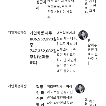
달간 묵힌 사건을 넘
진 대
성공사
변
표 변
겨받은 뒤, 취하 후
례
호
호사
관할변경하여 재접
사 |
수.
개인회생파산
개인회생 채무
대부업체에서
빌린 채무 다수,
806,559,393원
전
건보료 체납, 개
중
담
이수
인채권자 다수
변
진 대
747,352,082원
호
표 변
였던 사건으로,
탕감(변제율
사
호사
화가 난 채권자
8%)
|
들이 쫒아와 집
에도 들어가지
개인회생파산
직장
의뢰인께서는 퇴직
이 가까운 연령이신
인 파
관계로 개인회생보
산면
전
이수
다는 파산면책을 바
담
책 성