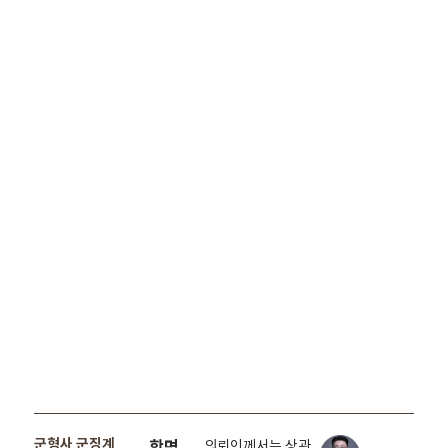
군형사 군징계
항명
의뢰인께서는 상관