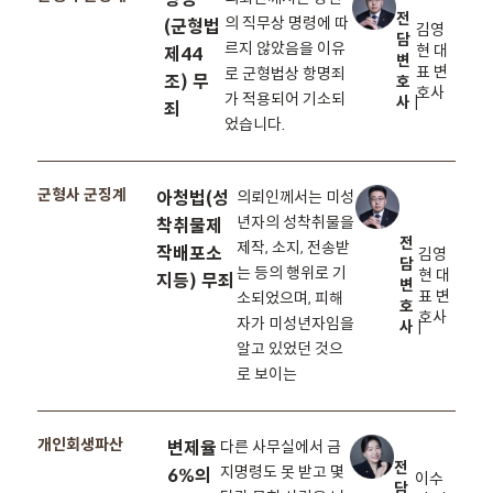
전
의 직무상 명령에 따
(군형법
김영
담
르지 않았음을 이유
현 대
제44
변
표 변
로 군형법상 항명죄
조) 무
호
호사
가 적용되어 기소되
사 |
죄
었습니다.
군형사 군징계
아청법(성
의뢰인께서는 미성
년자의 성착취물을
착취물제
전
제작, 소지, 전송받
작배포소
김영
담
는 등의 행위로 기
현 대
지등) 무죄
변
표 변
소되었으며, 피해
호
호사
자가 미성년자임을
사 |
알고 있었던 것으
로 보이는
개인회생파산
변제율
다른 사무실에서 금
전
지명령도 못 받고 몇
6%의
이수
담