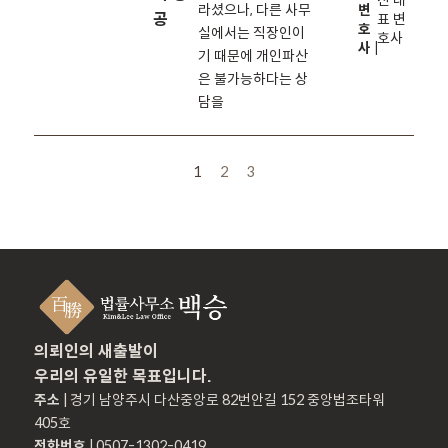
진 대
라셨으나, 다른 사무
변
공
표 변
호
실에서는 직장인이
호사
사 |
기 때문에 개인파산
은 불가능하다는 상
담을
1
2
3
의뢰인의 새출발이
우리의 유일한 목표입니다.
주소
| 경기 남양주시 다산중앙로 82번안길 152 중앙법조타워
405호
전화번호
| 0507-1302-0419