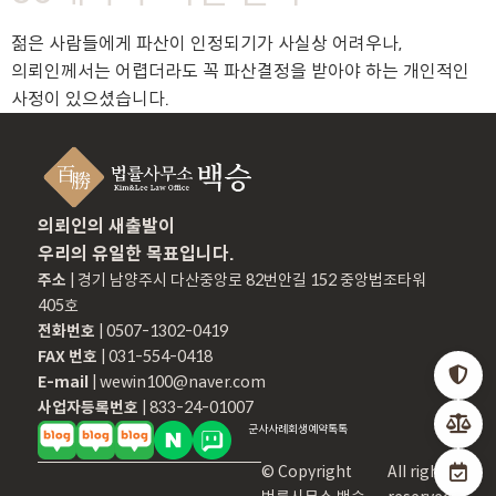
젊은 사람들에게 파산이 인정되기가 사실상 어려우나,
의뢰인께서는 어렵더라도 꼭 파산결정을 받아야 하는 개인적인
사정이 있으셨습니다.
의뢰인의 새출발이
우리의 유일한 목표입니다.
주소
| 경기 남양주시 다산중앙로 82번안길 152 중앙법조타워
405호
전화번호
| 0507-1302-0419
FAX 번호
| 031-554-0418
E-mail
| wewin100@naver.com
사업자등록번호
| 833-24-01007
군사
사례
회생
예약
톡톡
© Copyright
All rights