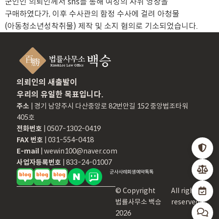
군인인 의뢰인께서 sns를 통해 여성의 자위 영상을
구매하였다가, 이후 수사관의 함정 수사에 걸려 아청물
(아동청소년성착취물) 제작 및 소지 혐의로 기소되었습니다.
의뢰인의 새출발이
우리의 유일한 목표입니다.
주소
| 경기 남양주시 다산중앙로 82번안길 152 중앙법조타워
405호
전화번호
| 0507-1302-0419
FAX 번호
| 031-554-0418
E-mail
| wewin100@naver.com
사업자등록번호
| 833-24-01007
군사
사례
회생
예약
톡톡
© Copyright
All rights
법률사무소 백승
reserved
2026