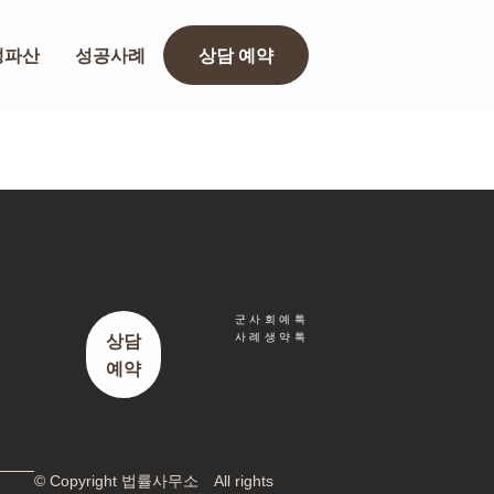
생파산
성공사례
상담 예약
군
사
회
예
톡
사
례
생
약
톡
상담
예약
© Copyright 법률사무소
All rights