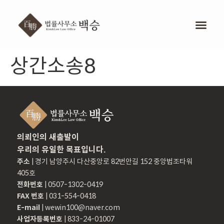
상간소송8
의뢰인의 새출발이
우리의 유일한 목표입니다.
주소
| 경기 남양주시 다산중앙로 82번안길 152 중앙법조타워
405호
전화번호
| 0507-1302-0419
FAX 번호
| 031-554-0418
E-mail
| wewin100@naver.com
사업자등록번호
| 833-24-01007